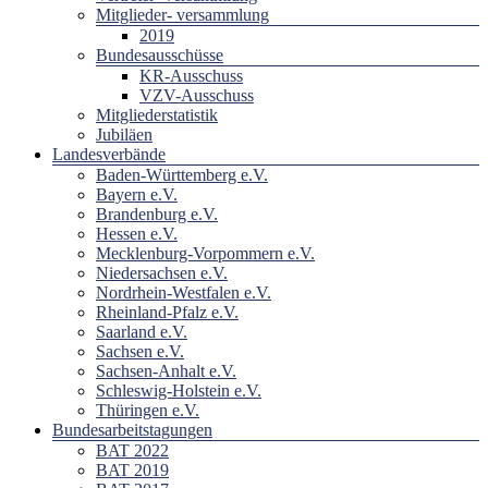
Mitglieder- versammlung
2019
Bundesausschüsse
KR-Ausschuss
VZV-Ausschuss
Mitgliederstatistik
Jubiläen
Landesverbände
Baden-Württemberg e.V.
Bayern e.V.
Brandenburg e.V.
Hessen e.V.
Mecklenburg-Vorpommern e.V.
Niedersachsen e.V.
Nordrhein-Westfalen e.V.
Rheinland-Pfalz e.V.
Saarland e.V.
Sachsen e.V.
Sachsen-Anhalt e.V.
Schleswig-Holstein e.V.
Thüringen e.V.
Bundesarbeitstagungen
BAT 2022
BAT 2019