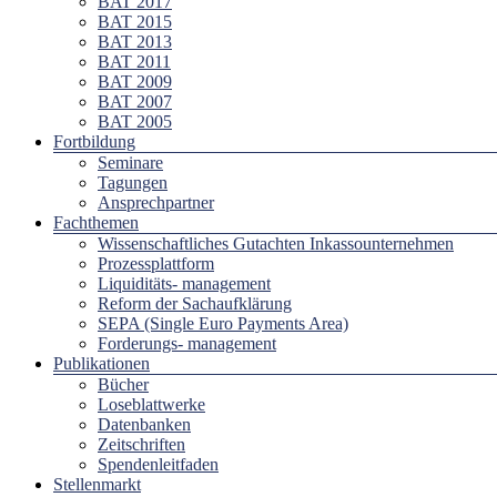
BAT 2017
BAT 2015
BAT 2013
BAT 2011
BAT 2009
BAT 2007
BAT 2005
Fortbildung
Seminare
Tagungen
Ansprechpartner
Fachthemen
Wissenschaftliches Gutachten Inkassounternehmen
Prozessplattform
Liquiditäts- management
Reform der Sachaufklärung
SEPA (Single Euro Payments Area)
Forderungs- management
Publikationen
Bücher
Loseblattwerke
Datenbanken
Zeitschriften
Spendenleitfaden
Stellenmarkt