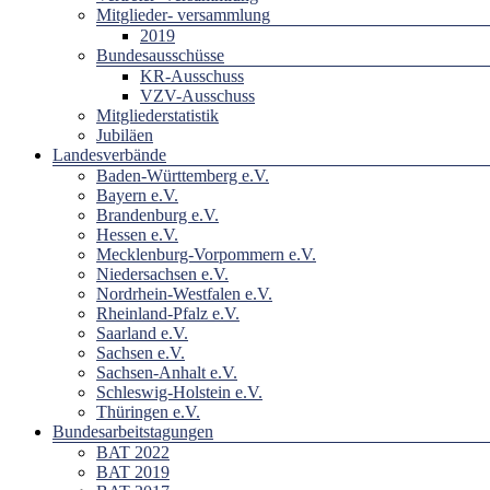
Mitglieder- versammlung
2019
Bundesausschüsse
KR-Ausschuss
VZV-Ausschuss
Mitgliederstatistik
Jubiläen
Landesverbände
Baden-Württemberg e.V.
Bayern e.V.
Brandenburg e.V.
Hessen e.V.
Mecklenburg-Vorpommern e.V.
Niedersachsen e.V.
Nordrhein-Westfalen e.V.
Rheinland-Pfalz e.V.
Saarland e.V.
Sachsen e.V.
Sachsen-Anhalt e.V.
Schleswig-Holstein e.V.
Thüringen e.V.
Bundesarbeitstagungen
BAT 2022
BAT 2019