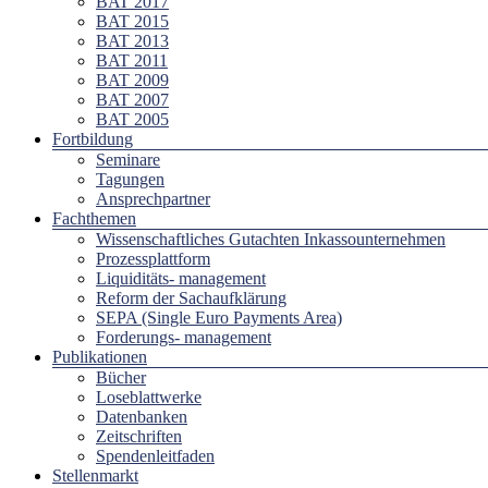
BAT 2017
BAT 2015
BAT 2013
BAT 2011
BAT 2009
BAT 2007
BAT 2005
Fortbildung
Seminare
Tagungen
Ansprechpartner
Fachthemen
Wissenschaftliches Gutachten Inkassounternehmen
Prozessplattform
Liquiditäts- management
Reform der Sachaufklärung
SEPA (Single Euro Payments Area)
Forderungs- management
Publikationen
Bücher
Loseblattwerke
Datenbanken
Zeitschriften
Spendenleitfaden
Stellenmarkt