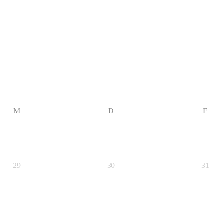
M
D
F
29
30
31