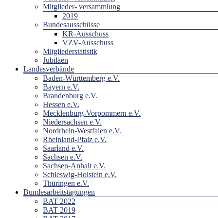
Mitglieder- versammlung
2019
Bundesausschüsse
KR-Ausschuss
VZV-Ausschuss
Mitgliederstatistik
Jubiläen
Landesverbände
Baden-Württemberg e.V.
Bayern e.V.
Brandenburg e.V.
Hessen e.V.
Mecklenburg-Vorpommern e.V.
Niedersachsen e.V.
Nordrhein-Westfalen e.V.
Rheinland-Pfalz e.V.
Saarland e.V.
Sachsen e.V.
Sachsen-Anhalt e.V.
Schleswig-Holstein e.V.
Thüringen e.V.
Bundesarbeitstagungen
BAT 2022
BAT 2019